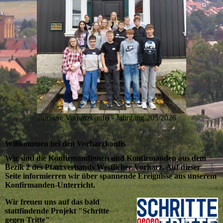
...unsere Vorharzkonfis - Jahrgang 205/2026
Willkommen bei den Vorharzkonfis
Wir sind die Konfirmandinnen und Konfirmanden aus dem
Bezik 2 des Pfarrverbands Westlicher Vorharz. Auf dieser
Seite informierren wir über spannende Ereignisse aus unserem
Konfirmanden-Unterricht.
Wir freuen uns auf das bald
stattfindende Projekt "Schritte
gegen Tritte"