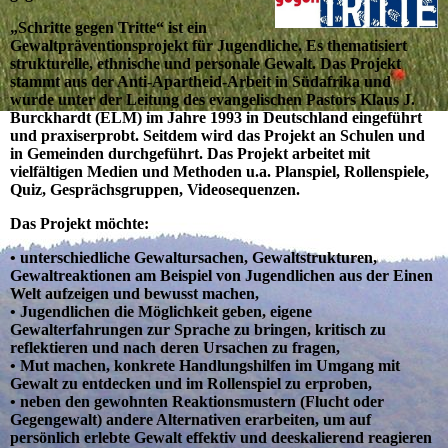
„Schritte gegen Tritte“ ist ein
Gewaltpräventionsprojekt für Jugendliche. Es thematisiert
strukturelle, ethnische und personale Gewalt. Das Projekt
stammt aus der Anti-Apartheid-Arbeit in Südafrika und
wurde unter der Leitung des evangelischen Pastors Klaus J.
Burckhardt (ELM) im Jahre 1993 in Deutschland eingeführt
und praxiserprobt. Seitdem wird das Projekt an Schulen und
in Gemeinden durchgeführt. Das Projekt arbeitet mit
vielfältigen Medien und Methoden u.a. Planspiel, Rollenspiele,
Quiz, Gesprächsgruppen, Videosequenzen.
Das Projekt möchte:
• unterschiedliche Gewaltursachen, Gewaltstrukturen,
Gewaltreaktionen am Beispiel von Jugendlichen aus der Einen
Welt aufzeigen und bewusst machen,
• Jugendlichen die Möglichkeit geben, eigene
Gewalterfahrungen zur Sprache zu bringen, kritisch zu
reflektieren und nach deren Ursachen zu fragen,
• Mut machen, konkrete Handlungshilfen im Umgang mit
Gewalt zu entdecken und im Rollenspiel zu erproben,
• neben den gewohnten Reaktionsmustern (Flucht oder
Gegengewalt) andere Alternativen erarbeiten, um auf
persönlich erlebte Gewalt effektiv und deeskalierend reagieren