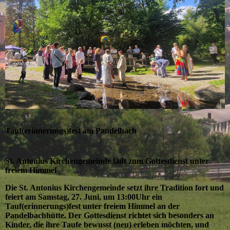
Tauf(erinnerungs)fest am Pandelbach
St. Antonius Kirchengemeinde lädt zum Gottesdienst unter
freiem Himmel
Die St. Antonius Kirchengemeinde setzt ihre Tradition fort und
feiert am Samstag, 27. Juni, um 13:00Uhr ein
Tauf(erinnerungs)fest unter freiem Himmel an der
Pandelbachhütte. Der Gottesdienst richtet sich besonders an
Kinder, die ihre Taufe bewusst (neu) erleben möchten, und