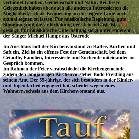
verbindet Glauben, Gemeinschaft und Natur. Bei dieser
Gelegenheit haben aber auch alle anderen Interessierten die
Möglichkeit, sich als Erinnerung an ihre eigene Taufe noch
einmal segnen zu lassen. Für musikalische Begleitung, gute
Stimmung und die Unterhaltung der kleinen Gäste ist
gesorgt. Für musikalische Unterhaltung sorgt unter snderem
der Sänger Michael Hampe aus Osterode.
Im Anschluss lädt der Kirchenvorstand zu Kaffee, Kuchen und
Saft ein. Ziel ist ein offenes Fest der Gemeinschaft, bei dem
Getaufte, Familien, Interessierte und Suchende miteinander ins
Gespräch kommen.
Im Rahmen der Feier verabschiedet die Kirchengemeinde
zudem den langjährigen Kirchenvorsteher Bodo Freidling aus
seinem Amt. Der 55-jährige, der sich besonders in der Kinder-
und Jugendarbeit engagiert hat, scheidet wegen eines
Wohnortwechsels aus dem Kirchenvorstand aus.