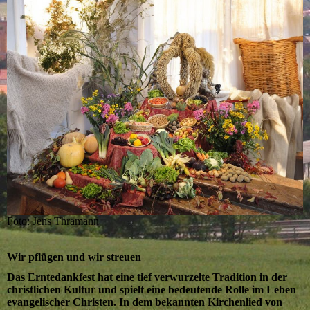
Foto: Jens Thramann
Wir pflügen und wir streuen
Das Erntedankfest hat eine tief verwurzelte Tradition in der
christlichen Kultur und spielt eine bedeutende Rolle im Leben
evangelischer Christen. In dem bekannten Kirchenlied von