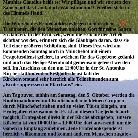
Matthias Claudius heißt es: Wir pflügen und wir streuen den
Samen auf das Land, doch Wachstum und Gedeihen steht in
des Himmels Hand.
Die Wurzeln des Erntedankfestes liegen in biblischen
Traditionen, die den Menschen anleiten, Gott für seine Gaben
zu danken. In der Erntezeit, wenn die Früchte der Arbeit
sichtbar werden, erinnern sich die Gläubigen daran, dass sie
Teil einer größeren Schöpfung sind. Dieses Fest wird am
kommenden Sonntag auch in Münchehof mit einem
Festgottesdienst gefeiert, in welchem für das Gegebene gedankt
und auch das Heilige Abendmahl gemeinsam gefeiert werden
soll. Im Anschluss an den um 11:00Uhr in der St. Antonius
Kirche stattfindenden Festgottesdienst lädt der
Kirchenvorstand sehr herzlich alle Teilnehmenden zum
„Erntesuppe essen im Pfarrhaus“ ein.
Am Tag zuvor, mithin am Samstag, den 5. Oktober, werden die
Konfirmandinnen und Konfirmanden in kleinen Gruppen
durch Münchehof ziehen und an vielen Türen klingeln, um
Erntegaben einzusammeln. Es ist an diesem Tag jedoch auch
möglich, Erntegaben direkt in der Kirche abzugeben; unsere
Küsterin ist von 10:00Uhr – 13:00Uhr dort anwesend, um die
Gaben in Empfang zunehmen. Jede Erntedankspende ist
herzlich willkommen und kommt anderen Menschen zugute -