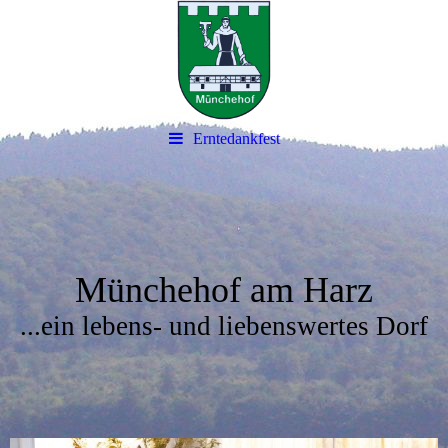
Erntedankfest
Münchehof am Harz
...ein lebens- und liebenswertes Dorf