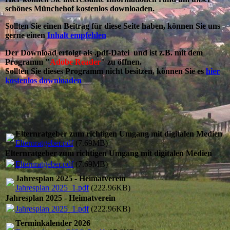
schönes Münchehof kostenlos downloaden.
Sollten Sie einen Beitrag für diese Seite haben, können Sie uns
gerne einen
Inhalt empfehlen
Der Download erfolgt als .pdf-Datei und ist z.B. mit dem
Programm "
Adobe Reader
" zu öffnen.
Sollten Sie dieses Programm nicht besitzen, können Sie es
hier
kostenlos downloaden
Elternratgeber zum richtigen Umgang mit digitalen Medien
Elternratgeber.pdf
(7.69MB)
Elternratgeber zum richtigen Umgang mit digitalen Medien
Elternratgeber.pdf
(7.69MB)
Jahresplan 2025 - Heimatverein
Jahresplan 2025_1.pdf
(222.96KB)
Jahresplan 2025 - Heimatverein
Jahresplan 2025_1.pdf
(222.96KB)
Terminkalender 2026